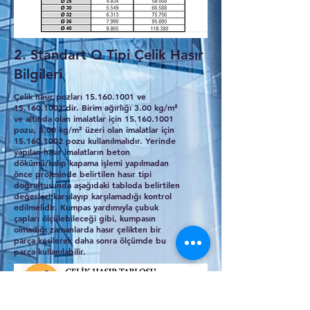
2. Standart Q Tipi Çelik Hasır
Bilgileri
Çelik hasır pozları
15.160.1001
ve
15.160.1002
’dir. Birim ağırlığı 3.00 kg/m²
ve altında olan imalatlar için
15.160.1001
pozu, 3.00 kg/m² üzeri olan imalatlar için
15.160.1002
pozu kullanılmalıdır. Yerinde
yapılan hasır imalatların beton
dökümü/kalıp kapama işlemi yapılmadan
önce projesinde belirtilen hasır tipi
doğrultusunda aşağıdaki tabloda belirtilen
değerleri karşılayıp karşılamadığı kontrol
edilmelidir. Kumpas yardımıyla çubuk
çapları ölçülebileceği gibi, kumpasın
olmadığı zamanlarda hasır çelikten bir
parça kesilerek daha sonra ölçümde bu
parça kullanılabilir.