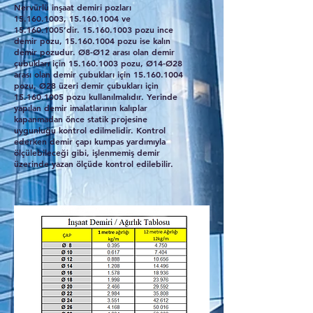
Nervürlü inşaat demiri pozları
15.160.1003
,
15.160.1004
ve
15.160.1005
’dir.
15.160.1003
pozu ince
demir pozu,
15.160.1004
pozu ise kalın
demir pozudur. Ø8-Ø12 arası olan demir
çubukları için
15.160.1003
pozu, Ø14-Ø28
arası olan demir çubukları için
15.160.1004
pozu, Ø28 üzeri demir çubukları için
15.160.1005
pozu kullanılmalıdır. Yerinde
yapılan demir imalatlarının kalıplar
kapanmadan önce statik projesine
uygunluğu kontrol edilmelidir. Kontrol
ederken demir çapı kumpas yardımıyla
ölçülebileceği gibi, işlenmemiş demir
üzerinde yazan ölçüde kontrol edilebilir.