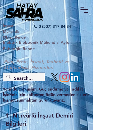
İnşaat
📞
0 (507) 317 84 34
Mühendisi
Oktay Rende
Elektrik Elektronik Mühendisi Ayfer
Babaoğlu Rende
Plan, Proje, İnşaat, Taahhüt ve
Mühendislik Hizmetleri
Yerinde Dönüşüm, Güçlendirme ve Tadilat
İşleriniz için kaliteden ödün vermeden sizlere
hizmet sunmaktan gurur duyarız.
1. Nervürlü İnşaat Demiri
Bilgileri